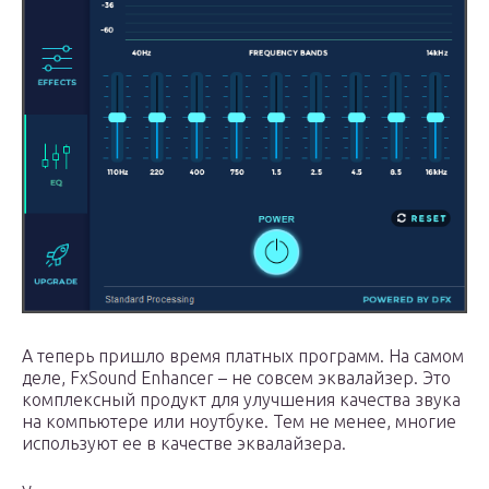
А теперь пришло время платных программ. На самом
деле, FxSound Enhancer – не совсем эквалайзер. Это
комплексный продукт для улучшения качества звука
на компьютере или ноутбуке. Тем не менее, многие
используют ее в качестве эквалайзера.