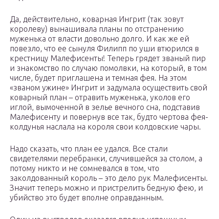
Да, действительно, коварная Ингрит (так зовут
королеву) вынашивала планы по отстранению
муженька от власти довольно долго. И как же ей
повезло, что ее сынуля Филипп по уши втюрился в
крестницу Малефисенты! Теперь грядет званый пир
и знакомство по случаю помолвки, на который, в том
числе, будет приглашена и темная фея. На этом
«званом ужине» Ингрит и задумала осуществить свой
коварный план – отравить муженька, уколов его
иглой, вымоченной в зелье вечного сна, подставив
Малефисенту и повернув все так, будто чертова фея-
колдунья наслала на короля свои колдовские чары.
Надо сказать, что план ее удался. Все стали
свидетелями перебранки, случившейся за столом, а
потому никто и не сомневался в том, что
заколдованный король – это дело рук Малефисенты.
Значит теперь можно и пристрелить бедную фею, и
убийство это будет вполне оправданным.