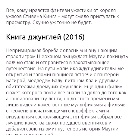
Все, кому нравятся фэнтези ужастики от короля
ужасов Стивена Кинга – могут смело приступать к
просмотру. Скучно уж точно не будет.
Книга джунглей (2016)
Непримиримая борьба с опасным и внушающим
страх тигром Шерханом вынуждает Маугли покинуть
волчью стаю и отправиться в захватывающее
путешествие. На пути мальчика ждут удивительные
открытия и запоминающиеся встречи с пантерой
Багирой, медведем Балу, питоном Каа и другими
обитателями дремучих джунглей. Еще один фильм
сюжет которого почти все знали за долго до того как
анонсировали эту ленту, но до этого времени мы
лишь видели качественные мультфильмы а фильмы
с неочень впечатляющими спецэффектами и
визуальным состовляющим этот фильм собрал все
лучшие качества своих предшестввенников и
добавил свою изюминку, теперь история Маугли
выглядит идеальной.