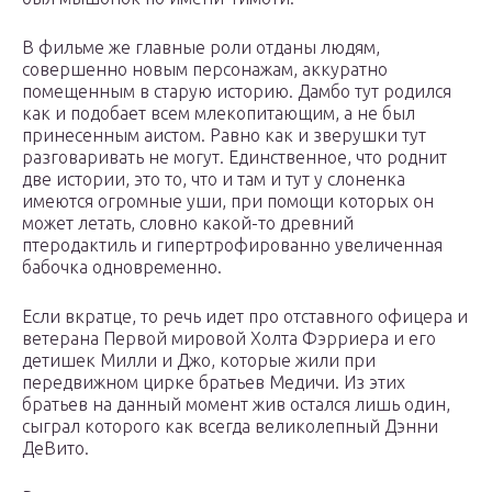
В фильме же главные роли отданы людям,
совершенно новым персонажам, аккуратно
помещенным в старую историю. Дамбо тут родился
как и подобает всем млекопитающим, а не был
принесенным аистом. Равно как и зверушки тут
разговаривать не могут. Единственное, что роднит
две истории, это то, что и там и тут у слоненка
имеются огромные уши, при помощи которых он
может летать, словно какой-то древний
птеродактиль и гипертрофированно увеличенная
бабочка одновременно.
Если вкратце, то речь идет про отставного офицера и
ветерана Первой мировой Холта Фэрриера и его
детишек Милли и Джо, которые жили при
передвижном цирке братьев Медичи. Из этих
братьев на данный момент жив остался лишь один,
сыграл которого как всегда великолепный Дэнни
ДеВито.