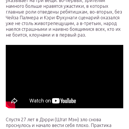
указывает на три вещи: во-первых, зрителям
намного больше нравятся ужастики, в которых
главные роли отведены ребятишкам, во-вторых, без
Чейза Палмера и Кэри Фукунаги сценарий оказался
уже не столь животрепещущим, а в-третьих, народ
наелся страшными и наивно боящимися всех, кто их
не боится, клоунами и в первый раз.
Спустя 27 лет в Дэрри (Штат Мэн) зло снова
проснулось и начало вести себя плохо. Практика