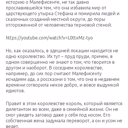
историю о Малефисенте, не так давно
прославившейся тем, что она избавила мир от
царствующего утырка Стефана и помирила людей и
сказочных созданий местной округи, до поры
отгороженной от человечества терновой стеной.
https://youtube.com/watch?v=L0ttxMz-tyo
Но, как оказалось, в здешней локации находится не
одно королевство. Их тут – пруд пруди, причем, в
одном совершенно не знают о том, что творится в
другом и наоборот. В соседнем королевстве,
например, до сих пор считают Малефисенту
исчадием ада, а россказни о том, что она в недавнем
времени сотворила некое добро, и вовсе выдумкой
идиотов.
Правит в этом королевстве король, который является
дилетантом во всем, даже в семейной жизни. Он не
смог увидеть заговор даже у себя под носом. Его
собственная жена задумала переворот, а он и усом не
ведет.