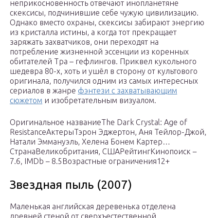
неприкосновенность отвечают инопланетяне
скексисы, подчинившие себе чужую цивилизацию.
Однако вместо охраны, скексисы забирают энергию
из кристалла истины, а когда тот прекращает
заряжать захватчиков, они переходят на
потребление жизненной эссенции из коренных
обитателей Тра – гефлингов. Приквел кукольного
шедевра 80-х, хоть и ушёл в сторону от культового
оригинала, получился одним из самых интересных
сериалов в жанре
фэнтези с захватывающим
сюжетом
и изобретательным визуалом.
Оригинальное названиеThe Dark Crystal: Age of
ResistanceАктерыТэрон Эджертон, Аня Тейлор-Джой,
Натали Эммануэль, Хелена Бонем Картер…
СтранаВеликобритания, СШАРейтингКинопоиск –
7.6, IMDb – 8.5Возрастные ограничения12+
Звездная пыль (2007)
Маленькая английская деревенька отделена
древней стеной от сверхъестественной