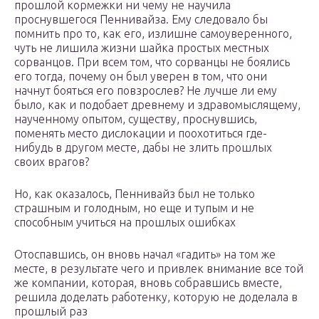
прошлой кормежки ни чему не научила
проснувшегося Пеннивайза. Ему следовало бы
помнить про то, как его, излишне самоуверенного,
чуть не лишила жизни шайка простых местных
сорванцов. При всем том, что сорванцы не боялись
его тогда, почему он был уверен в том, что они
начнут бояться его повзрослев? Не лучше ли ему
было, как и подобает древнему и здравомыслящему,
наученному опытом, существу, проснувшись,
поменять место дислокации и поохотиться где-
нибудь в другом месте, дабы не злить прошлых
своих врагов?
Но, как оказалось, Пеннивайз был не только
страшным и голодным, но еще и тупым и не
способным учиться на прошлых ошибках
Отоспавшись, он вновь начал «гадить» на том же
месте, в результате чего и привлек внимание все той
же компании, которая, вновь собравшись вместе,
решила доделать работенку, которую не доделала в
прошлый раз