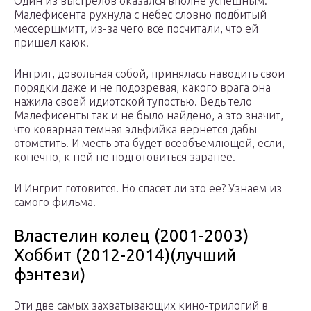
Один из выстрелов оказался вполне успешным.
Малефисента рухнула с небес словно подбитый
мессершмитт, из-за чего все посчитали, что ей
пришел каюк.
Ингрит, довольная собой, принялась наводить свои
порядки даже и не подозревая, какого врага она
нажила своей идиотской тупостью. Ведь тело
Малефисенты так и не было найдено, а это значит,
что коварная темная эльфийка вернется дабы
отомстить. И месть эта будет всеобъемлющей, если,
конечно, к ней не подготовиться заранее.
И Ингрит готовится. Но спасет ли это ее? Узнаем из
самого фильма.
Властелин колец (2001-2003)
Хоббит (2012-2014)(лучший
фэнтези)
Эти две самых захватывающих кино-трилогий в