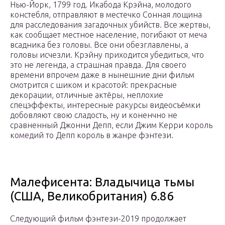
Нью-Йорк, 1799 год. Икабода Крэйна, молодого
констебля, отправляют в местечко Сонная лощина
для расследования загадочных убийств. Все жертвы,
как сообщает местное население, погибают от меча
всадника без головы. Все они обезглавлены, а
головы исчезли. Крэйну приходится убедиться, что
это не легенда, а страшная правда. Для своего
времени впрочем даже в нынешние дни фильм
смотрится с шиком и красотой: прекрасные
декорации, отличные актёры, неплохие
спецэффекты, интересные ракурсы видеосъёмки
добовляют свою сладость, ну и коненчно не
сравненный Джонни Депп, если Джим Керри король
комедий то Депп король в жанре фэнтези.
Малефисента: Владычица тьмы
(США, Великобритания) 6.86
Следующий фильм фэнтези-2019 продолжает