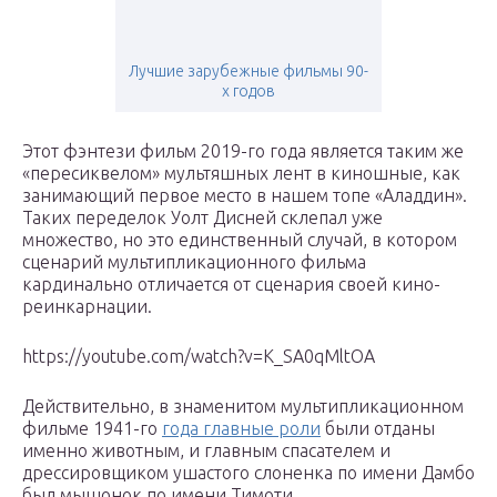
Лучшие зарубежные фильмы 90-
х годов
Этот фэнтези фильм 2019-го года является таким же
«пересиквелом» мультяшных лент в киношные, как
занимающий первое место в нашем топе «Аладдин».
Таких переделок Уолт Дисней склепал уже
множество, но это единственный случай, в котором
сценарий мультипликационного фильма
кардинально отличается от сценария своей кино-
реинкарнации.
https://youtube.com/watch?v=K_SA0qMltOA
Действительно, в знаменитом мультипликационном
фильме 1941-го
года главные роли
были отданы
именно животным, и главным спасателем и
дрессировщиком ушастого слоненка по имени Дамбо
был мышонок по имени Тимоти.