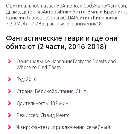
Оригинальное названиеAmerican GodsЖанрФэнтези,
драма, детективАктерыРики Уиттл, Эмили Браунинг,
Криспин Гловер…СтранаСШАРейтингКинопоиск –
7.3, IMDb – 7.7Возрастные ограничения18+
Фантастические твари и где они
обитают (2 части, 2016-2018)
Оригинальное названиеFantastic Beasts and
Where to Find Them
Год: 2016
Страна: Великобритания, США
Длительность: 132 мин.
Режиссер: Дэвид Йейтс
Жанр: фэнтези, приключения, семейный