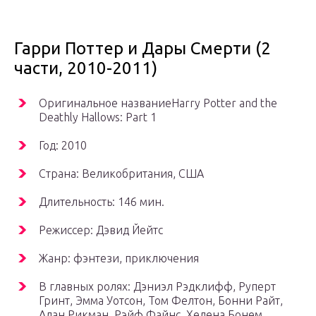
Гарри Поттер и Дары Смерти (2
части, 2010-2011)
Оригинальное названиеHarry Potter and the
Deathly Hallows: Part 1
Год: 2010
Страна: Великобритания, США
Длительность: 146 мин.
Режиссер: Дэвид Йейтс
Жанр: фэнтези, приключения
В главных ролях: Дэниэл Рэдклифф, Руперт
Гринт, Эмма Уотсон, Том Фелтон, Бонни Райт,
Алан Рикман, Рэйф Файнс, Хелена Бонем