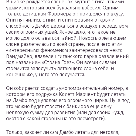
В цирке рождается слоненок-мутант с гигантскими
ушами, который всех буквально взбесил. Одним
только детишкам Фэрриера он пришелся по вкусу.
Они нянчились с ним, и они первыми открыли
способность Дамбо держаться в воздухе посредством
своих огромных ушей. Ясное дело, что такое не
могло долго оставаться тайной. Новость о летающем
слоне разлетелась по всей стране, после чего этим
«интересным» феноменом заинтересовался некто
Вандмайер, владелец гиганского парка развлечений
под названием «Страна Грез». Он всеми силами
стремится заполучить летающего слона себе, и
конечно же, у него это получается.
Он собирается создать умопомрачительный номер, в
котором его подружка Колетт Марчент будет летать
на Дамбо под куполом его огромного цирка. Ну, а под
это можно будет стрясти с банкиров еще одну
неплохую сумму для развития (или для своих нужд,
смотря с какой стороны на это посмотреть).
Только, захочет ли сам Дамбо летать для негодяя,