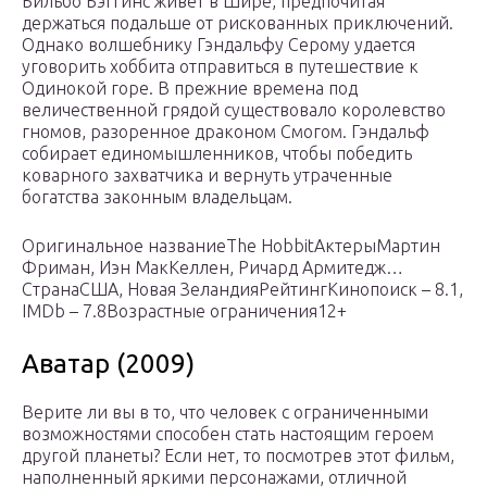
Бильбо Бэггинс живет в Шире, предпочитая
держаться подальше от рискованных приключений.
Однако волшебнику Гэндальфу Серому удается
уговорить хоббита отправиться в путешествие к
Одинокой горе. В прежние времена под
величественной грядой существовало королевство
гномов, разоренное драконом Смогом. Гэндальф
собирает единомышленников, чтобы победить
коварного захватчика и вернуть утраченные
богатства законным владельцам.
Оригинальное названиеThe HobbitАктерыМартин
Фриман, Иэн МакКеллен, Ричард Армитедж…
СтранаСША, Новая ЗеландияРейтингКинопоиск – 8.1,
IMDb – 7.8Возрастные ограничения12+
Аватар (2009)
Верите ли вы в то, что человек с ограниченными
возможностями способен стать настоящим героем
другой планеты? Если нет, то посмотрев этот фильм,
наполненный яркими персонажами, отличной