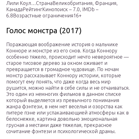
Лили Коул…СтранаВеликобритания, Франция,
КанадаРейтингКинопоиск – 7.0, IMDb –
6.8Возрастные ограничения16+
Голос монстра (2017)
Поражающая воображение история о мальчике
Конноре и монстре из его снов. Когда Коннору
особенно тяжело, происходит нечто невероятное —
старое тисовое дерево за окном оживает и
превращается в громадное чудовище. По ночам
монстр рассказывает Коннору истории, которые
помогут ему понять, что даже когда весь мир
рушится, можно найти в себе силы и не отчаиваться.
Это один из немногих фильмов в данном списке
который выделяется из превычного понимания
жанра фэнтези, в нем нет веселья и озорства как
питере пэне или успакаивающией атмосферы как в
белоснежке, картина довольно эмоциональная
грусная а местами даже тяжелая, прекрасное
сочитание фэнтези и психологической драмы.