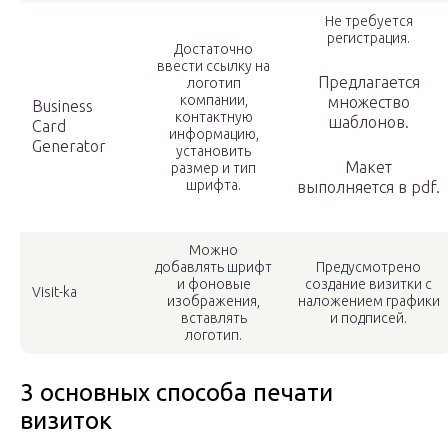
Не требуется
регистрация.
Достаточно
ввести ссылку на
Предлагается
логотип
компании,
множество
Business
контактную
шаблонов.
Card
информацию,
Generator
установить
Макет
размер и тип
шрифта.
выполняется в pdf.
Можно
добавлять шрифт
Предусмотрено
и фоновые
создание визитки с
Visit-ka
изображения,
наложением графики
вставлять
и подписей.
логотип.
3 основных cпособа печати
визиток