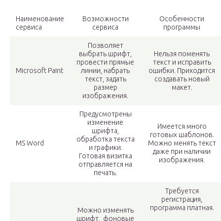
Наименование
Возможности
Особенности
сервиса
сервиса
программы
Позволяет
выбрать шрифт,
Нельзя поменять
провести прямые
текст и исправить
Microsoft Paint
линии, набрать
ошибки. Приходится
текст, задать
создавать новый
размер
макет.
изображения.
Предусмотрены
изменение
Имеется много
шрифта,
готовых шаблонов.
обработка текста
MS Word
Можно менять текст
и графики.
даже при наличии
Готовая визитка
изображения.
отправляется на
печать.
Требуется
регистрация,
программа платная.
Можно изменять
шрифт, фоновые