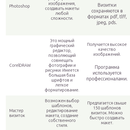
изображения,
Визитки
Photoshop
создавать макеты
сохраняются в
любой
форматах pdf, tlff,
сложности.
jpeg, pds.
Это мощный
Получается высокое
графический
качество
редактор,
изображений.
позволяющий
совмещать
CorelDRAW
фотографии и
Программа
рисунки. Имеется
используется
большая база
профессионалами.
шрифтов и
легкое
форматирование.
Возможен выбор
Предлагается свыше
шаблонов,
150 шаблонов
Мастер
редактирование
визиток. Можно
визиток
макета, создание
быстро создавать
собственного
макет.
стиля.