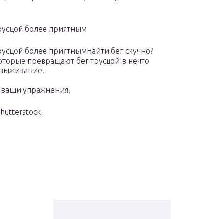
трусцой более приятным
русцой более приятнымНайти бег скучно?
торые превращают бег трусцой в нечто
 выживание.
ь ваши упражнения.
hutterstock