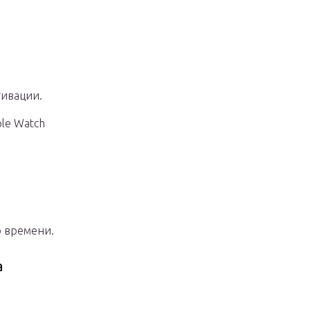
тивации.
le Watch
о времени.
а