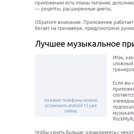
приложении есть планы питания, дополняю
— рецепты, расширенные диеты.
Обратите внимание. Приложение работает б
бегает на тренажере, предусмотрено ручн
Лучшее музыкальное пр
Итак, ка
сложный 
трениров
Если вы 
приложен
соответст
На какие телефоны можно
очевидны
установить android 12 уже
подписал
сейчас
музыкал
RockMyRu
Чтобы узнать больше, ознакомьтесь с неко