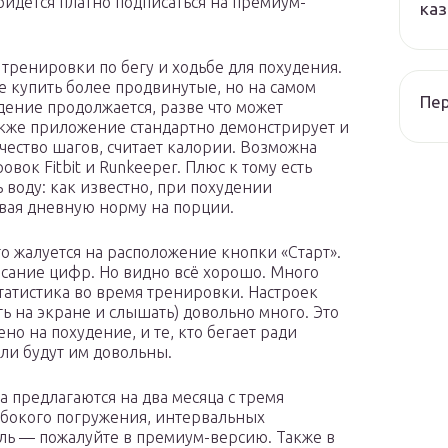
ридется платно подписаться на премиум-
каз
тренировки по бегу и ходьбе для похудения.
те купить более продвинутые, но на самом
Пер
удение продолжается, разве что может
Также приложение стандартно демонстрирует и
чество шагов, считает калории. Возможна
ок Fitbit и Runkeeper. Плюс к тому есть
 воду: как известно, при похудении
ивая дневную норму на порции.
то жалуется на расположение кнопки «Старт».
писание цифр. Но видно всё хорошо. Много
татистика во время тренировки. Настроек
ь на экране и слышать) довольно много. Это
о на похудение, и те, кто бегает ради
 ли будут им довольны.
 предлагаются на два месяца с тремя
убокого погружения, интервальных
ель — пожалуйте в премиум-версию. Также в