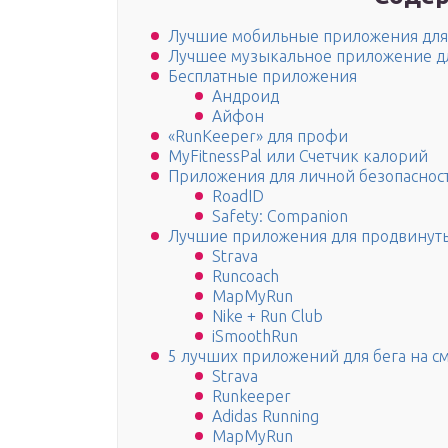
Лучшие мобильные приложения для б
Лучшее музыкальное приложение дл
Бесплатные приложения
Андроид
Айфон
«RunKeeper» для профи
MyFitnessPal или Счетчик калорий
Приложения для личной безопаснос
RoadID
Safety: Companion
Лучшие приложения для продвинут
Strava
Runcoach
MapMyRun
Nike + Run Club
iSmoothRun
5 лучших приложений для бега на с
Strava
Runkeeper
Adidas Running
MapMyRun