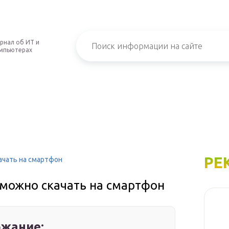
рнал об ИТ и
мпьютерах
РЕ
ачать на смартфон
 можно скачать на смартфон
жание: