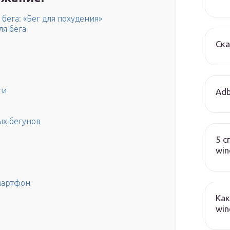
ега: «Бег для похудения»
я бега
Ска
ти
Adb
ых бегунов
5 с
wi
мартфон
Как
win