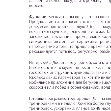
для бега и полностью удалить рекламу — п
версию.
Функции. Бесплатно вы получаете базовые 
Предполагается, что после этого вы захоти
деле, если повторять базовую 3-6 раз, пох
показаться скучным делать одно и то же. 
запоминает дистанцию, время, темп и коли
синхронизация с онлайн-сервисами трениров
напоминание о том, что пришло время пить
рекомендуется пить воду регулярно, разб
Интерфейс. Достаточно удобный, хотя кто-
В нем есть что-то мультяшное: значки, на
голосовых инструкций, аудиоподсказки и с
(сколько каких параметров вы хотите видет
мобильное приложение для бегунов нацелен
скорости или побед в соревнованиях, вряд
Готовые программы тренировок. Для начала
тренировками в неделю. Хочется более гл
тренировок, ускорений, планов до 48 нед