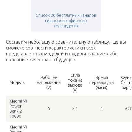
Список 20 бесплатных каналов
цифрового эфирного
телевидения
Составим небольшую сравнительную таблицу, где вы
сможете соотнести характеристики всех
представленных моделей и выделить какие-либо
полезные качества на будущее.
Сила
Рабочее
Время
Функ
тока на
Модель
напряжение
перезарядки
быст
выходе
(V)
(часы)
заря
(А)
Xiaomi Mi
Power
5
2,4
4
ест
Bank 2
10000
Xiaomi Mi