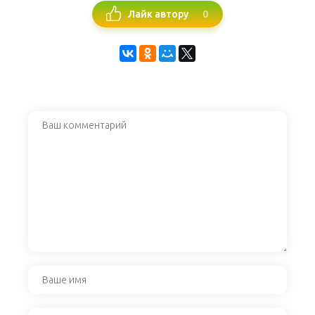
0
Лайк автору