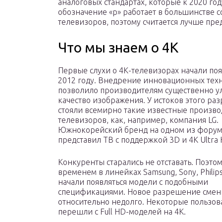
аналоговых стандартах, которые к 2020 год
обозначение «p» работает в большинстве 
телевизоров, поэтому считается лучше пр
Что мы знаем о 4K
Первые слухи о 4К-телевизорах начали поя
2012 году. Внедрение инновационных тех
позволило производителям существенно у
качество изображения. У истоков этого ра
стояли всемирно такие известные произв
телевизоров, как, например, компания LG.
Южнокорейский бренд на одном из фору
представил ТВ с поддержкой 3D и 4K Ultra 
Конкуренты старались не отставать. Поэтом
временем в линейках Samsung, Sony, Philip
начали появляться модели с подобными
спецификациями. Новое разрешение смени
относительно недолго. Некоторые пользова
перешли с Full HD-моделей на 4К.