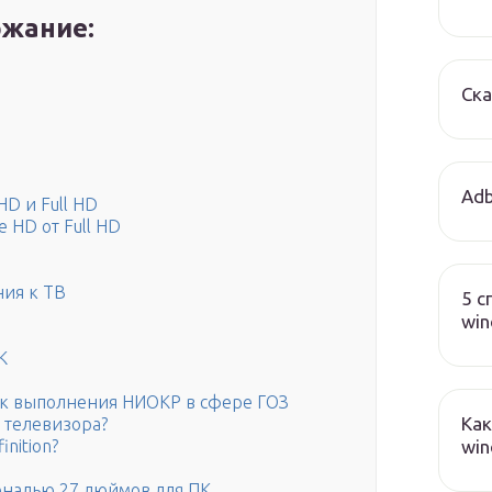
жание:
Ска
Adb
D и Full HD
 HD от Full HD
ния к ТВ
5 с
wi
К
ок выполнения НИОКР в сфере ГОЗ
Как
 телевизора?
win
inition?
налью 27 дюймов для ПК