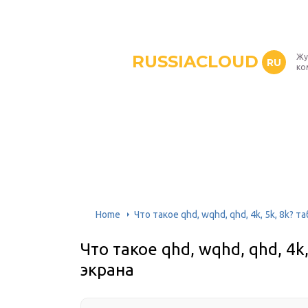
RUSSIACLOUD
Жу
RU
ко
Home
Что такое qhd, wqhd, qhd, 4k, 5k, 8k?
Что такое qhd, wqhd, qhd, 4
экрана