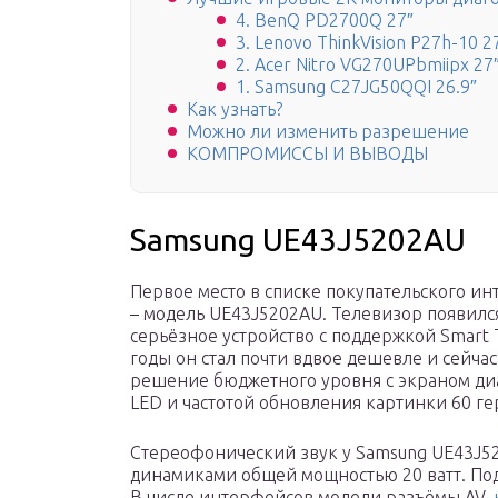
4. BenQ PD2700Q 27″
3. Lenovo ThinkVision P27h-10 2
2. Acer Nitro VG270UPbmiipx 27
1. Samsung C27JG50QQI 26.9″
Как узнать?
Можно ли изменить разрешение
КОМПРОМИССЫ И ВЫВОДЫ
Samsung UE43J5202AU
Первое место в списке покупательского ин
– модель UE43J5202AU. Телевизор появился
серьёзное устройство с поддержкой Smart
годы он стал почти вдвое дешевле и сейча
решение бюджетного уровня с экраном диа
LED и частотой обновления картинки 60 ге
Стереофонический звук у Samsung UE43J5
динамиками общей мощностью 20 ватт. Подд
В числе интерфейсов модели разъёмы AV,