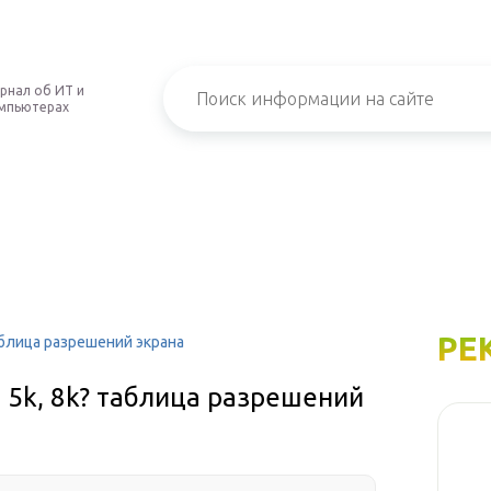
рнал об ИТ и
мпьютерах
РЕ
 таблица разрешений экрана
k, 5k, 8k? таблица разрешений