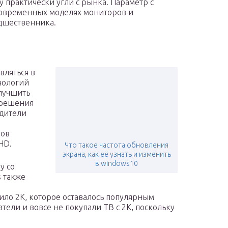
у практически угли с рынка. Параметр с
современных моделях мониторов и
едшественника.
вляться в
нологий
лучшить
зрешения
одители
мов
HD.
Что такое частота обновления
экрана, как её узнать и изменить
в windows10
у со
s также
ло 2К, которое оставалось популярным
тели и вовсе не покупали ТВ с 2К, поскольку