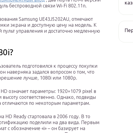
каз
дуль беспроводной связи Wi-Fi 802.11n.
зования Samsung UE43J5202AU, отмечают
мки экрана и доступную цену на модель. К
Пер
й пульт управления и достаточно медленную
80i?
ьзователь подготовился к процессу покупки
 он наверняка задался вопросом о том, что
зрешение лучше, 1080i или 1080p.
 HD означает параметры: 1920×1079 pixel в
 высоту соответственно. Однако, подвиды
а отличаются по некоторым параметрам.
а HD Ready стартовала в 2006 году. В то
ртификацию поделили на два вида. Первым
ат с обозначение «i» – он базирует на