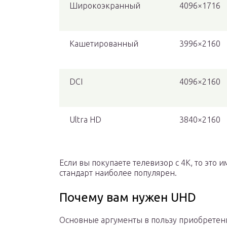
Широкоэкранный
4096×1716
Кашетированный
3996×2160
DCI
4096×2160
Ultra HD
3840×2160
Если вы покупаете телевизор с 4К, то это
стандарт наиболее популярен.
Почему вам нужен UHD
Основные аргументы в пользу приобретения