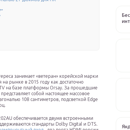
7″
Бес
″
ин
тереса занимает «ветеран» корейской марки
 на рынке в 2015 году как достаточно
 TV на базе платформы Orsay. За прошедшие
с представляет собой настоящее массовое
гональю 108 сантиметров, подсветкой Edge
рц.
202AU обеспечивается двумя встроенными
ерживаются стандарты Dolby Digital и DTS.
Янд
компонентный вход
, два порта HDMI версии