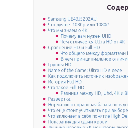
Содер
Samsung UE43J5202AU
Что лучше: 1080p или 1080i?
Что мы знаем о 4K
Почему вам нужен UHD
Чем отличается Ultra HD от 4K
Сравнение HD и Full HD
Что общего между форматами H
В чем принципиальное отличие
Группы HD.
Name of the Game: Ultra HD в деле
Как подключить источник изображе
История Full HD
Что такое Full HD
Разница между HD, Uhd, 4К и 8
Развертка.
Нормативно-правовая база и поряд
Что еще стоит учитывать при выборе
Что включает в себя понятие High Def
Показания для сдачи крови
Лучшие игровые 2К мониторы диаго