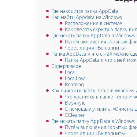
Где находится папка AppData
Как найти Appdata на Windows
Расположение в системе
Как сделать скрытую папку ви
Где искать папку AppData в Windows 
Путём включения скрытых фа
Через опции «Выполнить»
Папка AppData и что с ней можно сд
Папка AppData и что с ней мож
Содержимое
Local
LocalLow
Roaming
Как очистить папку Temp в Windows 
Что хранится в папке Temp и 
Вручную
С помощью утилиты «Очистка 
CCleaner
Где искать папку AppData в Windows 
Путём включения скрытых фа
Через опции «Выполнить»