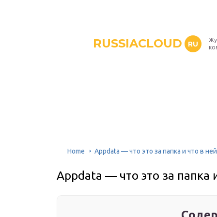
RUSSIACLOUD
Жу
RU
ко
Home
Appdata — что это за папка и что в не
Appdata — что это за папка 
Содер