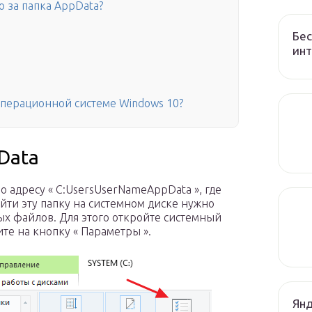
то за папка AppData?
Бес
ин
операционной системе Windows 10?
Data
 адресу « C:UsersUserNameAppData », где
айти эту папку на системном диске нужно
х файлов. Для этого откройте системный
ите на кнопку « Параметры ».
Янд