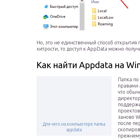
Но, это не единственный способ открытия 
хитрости, то доступ к AppData можно получ
Как найти Appdata на Wi
Папка по
правами а
что обыч
директор
поддержи
проектов
заново W
после пе
Для чего на компьютере папка
скопиров
appdata
прежнему