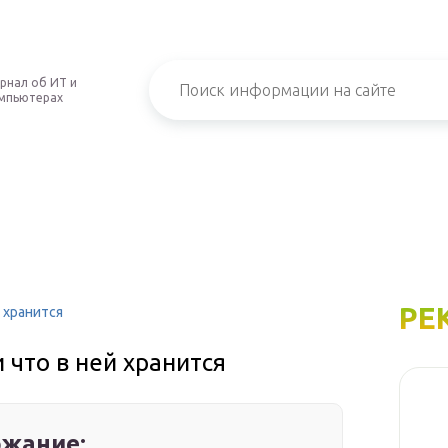
рнал об ИТ и
мпьютерах
РЕ
й хранится
и что в ней хранится
жание: