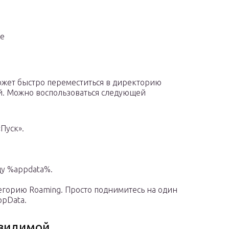
ие
ожет быстро переместиться в директорию
й. Можно воспользоваться следующей
Пуск».
у %appdata%.
тегорию Roaming. Просто поднимитесь на один
ppData.
 видимой