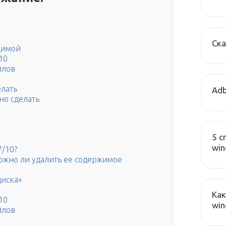
Ска
димой
10
йлов
елать
Adb
но сделать
5 с
wi
7/10?
можно ли удалить ее содержимое
диска»
Как
10
win
йлов