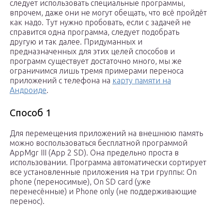
следует использовать специальные программы,
впрочем, даже они не могут обещать, что всё пройдёт
как надо. Тут нужно пробовать, если с задачей не
справится одна программа, следует подобрать
другую и так далее. Придуманных и
предназначенных для этих целей способов и
программ существует достаточно много, мы же
ограничимся лишь тремя примерами переноса
приложений с телефона на
карту памяти на
Андроиде
.
Способ 1
Для перемещения приложений на внешнюю память
можно воспользоваться бесплатной программой
AppMgr III (App 2 SD). Она предельно проста в
использовании. Программа автоматически сортирует
все установленные приложения на три группы: On
phone (переносимые), On SD card (уже
перенесённые) и Phone only (не поддерживающие
перенос).