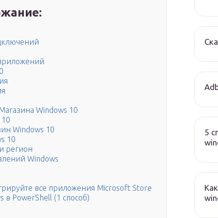
жание:
Ска
одключений
 приложений
0
ия
Adb
ия
Магазина Windows 10
 10
зин Windows 10
5 с
s 10
wi
 и регион
овлений Windows
Как
рируйте все приложения Microsoft Store
win
в PowerShell (1 способ)