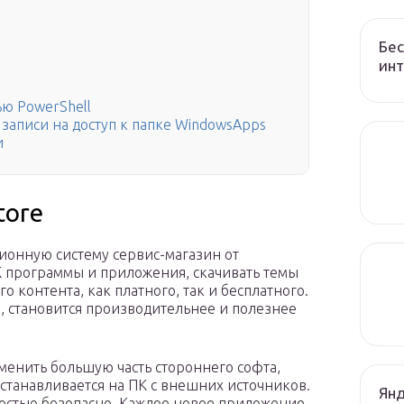
Бес
ин
ью PowerShell
записи на доступ к папке WindowsApps
и
tore
ционную систему сервис-магазин от
К программы и приложения, скачивать темы
 контента, как платного, так и бесплатного.
, становится производительнее и полезнее
менить большую часть стороннего софта,
устанавливается на ПК с внешних источников.
Янд
остью безопасно. Каждое новое приложение