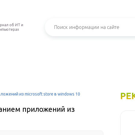
рнал об ИТ и
мпьютерах
РЕ
ожений из microsoft store в windows 10
анием приложений из