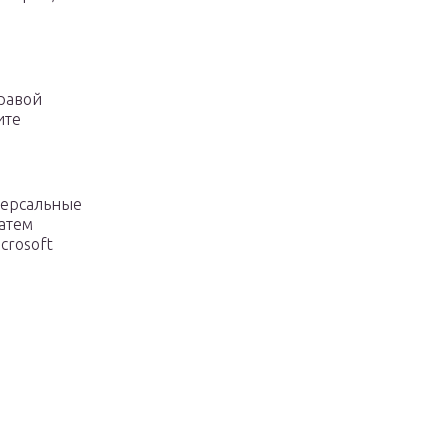
равой
ите
версальные
атем
crosoft