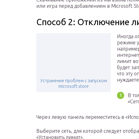
или игра перед добавлением в Microsoft 
Способ 2: Отключение 
Иногда о
режиме у
например
интернет
лимит во
будет за
что эту 
нуждаете
Устранение проблем с запуском
microsoft store
В то
«Сет
Через левую панель переместитесь в «Исп
Выберите сеть, для которой следует отобр
«Установить лимит».