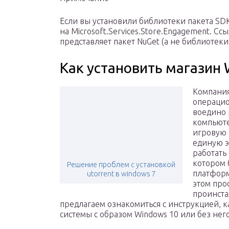
Если вы установили библиотеки пакета SDK
на Microsoft.Services.Store.Engagement. Ссы
представляет пакет NuGet (а не библиотеки
Как установить магазин
Компания
операцио
воедино 
компьюте
игровую 
единую э
работать
котором 
Решение проблем с установкой
платформ
utorrent в windows 7
этом про
проинста
предлагаем ознакомиться с инструкцией, к
системы с образом Windows 10 или без него