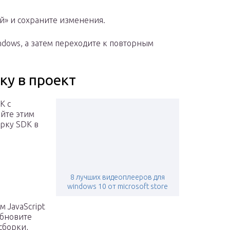
й» и сохраните изменения.
ndows, а затем переходите к повторным
ку в проект
K с
йте этим
орку SDK в
8 лучших видеоплееров для
windows 10 от microsoft store
 JavaScript
обновите
сборки,