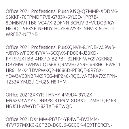
Office 2021 Professional PlusN9J9Q-Q7MMP-XDDM6-
63KKP-76FPMDT7V8-G783X-6YLCD-1PR7B-
8DMBNVTTB8-VC47X-2DFNN-3CHJV-3FVCDQ3RGY-
N8DQC-9FXSF-NFHUY-HUYE8GVS35-NHVJK-6GHCD-
WRFB7-NF7NB
Office 2021 Professional PlusXQNVK-8JYDB-WJ9W3-
YJ8YR-WFG994YYXN-6CQVX-PD8G4-J23KD-
PYT97JXTBB-4NX7D-B2PBT-32HKF-WFG97GKN82-
DBYMW-7WBWJ-QJ66R-Q9MVH22N9F-VR8HC-PW8TJ-
HR6HM-X4TDVPWKQ2-N686D-PF8QF-6R7GX-
YDW3VC8NBR-K9RGG-MP246-RQGJW-F3KX7X9FPN-
T2334-YMJ2J-CFG26-H8RHM
Office 20212XKYR-THNHY-4M9D4-9YG2X-
M96XV3WYY3-DNBP8-8TP9M-8DBXT-J2MHTQF468-
NGJCH-WWYDF-82TXT-8TWQD
Office 2021DX4MW-PB7F4-YR4WT-BV3MM-
4YV797MXKC-26TBD-D6GJ6-GCGCK-4C9TFCRCPJ-