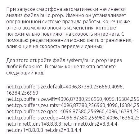
При запуске смартфона автоматически начинается
анализ файла build.prop. Именно он устанавливает
операционной системе правила работы. Конечно же
в него возможно вносить изменения, которые
положительно повлияют на скорость интернета. С
помощью редактирования можно снять ограничения,
влияющие на скорость передачи данных.
Для этого откройте файл system/build.prop через
любой блокнот. В самом конце текста вставьте
следующий код:
net.tcp.buffersize.default=4096,87380,256660,4096,
16384,256960
net.tcp.buffersize.wifi=4096,87380,256960,4096,16384,25
net.tcp.buffersize.umts=4096,87280,256960,4096,16384,2
net.tcp.buffersize.gprs=4096,87380,256960,4096,16384,2
net.tcp.buffersize.edge=4096,87380,256960,4096,16364,2
net.rmnet0.dns1=8.8.8.8 net.rmnet0.dns2=8.8.4.4
net.dns1=8.8.8.8 net.dns2=8.8.4.4