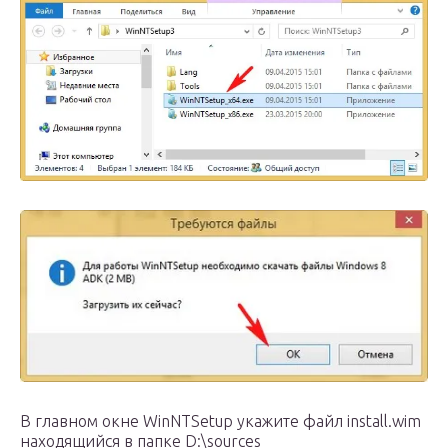
В главном окне WinNTSetup укажите файл install.wim
находящийся в папке D:\sources