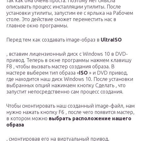
так как она очень проста. Поэтому нет смысла
описывать процесс инсталляции утилиты. После
установки утилиты, запустим ее с ярлыка на Рабочем
столе. Это действие сможет переместить нас в
главное окно программы.
Перед тем как создавать image-образ в
UltraISO
, вставим лицензионный диск с Windows 10 в DVD-
привод. Теперь в окне программы нажмем клавишу
F8 , чтобы вызвать мастер создания образа. В
мастере выберем тип образа «
ISO
» и DVD привод,
где находится наш диск Windows 10. После установки
выбранных опций нажимаем кнопку Сделать , что
запустит непосредственно сам процесс создания.
Чтобы смонтировать наш созданный image-файл, нам
нужно нажать кнопку F6 , после чего появится мастер,
в котором можно
выбрать расположение нашего
образа
, смонтировав его на виртуальный привод,