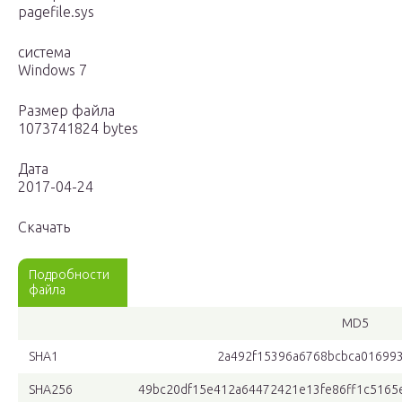
pagefile.sys
система
Windows 7
Размер файла
1073741824 bytes
Дата
2017-04-24
Скачать
Подробности
файла
MD5
SHA1
2a492f15396a6768bcbca01699
SHA256
49bc20df15e412a64472421e13fe86ff1c5165