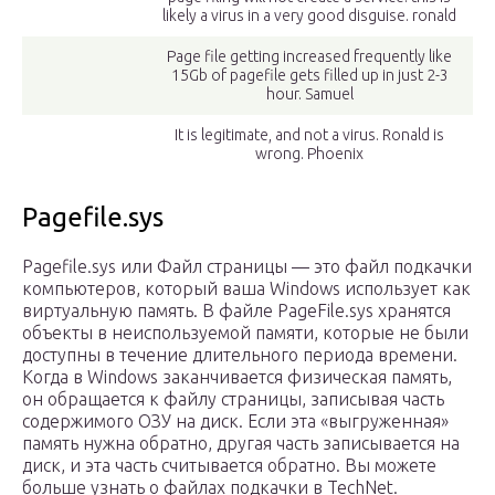
likely a virus in a very good disguise. ronald
Page file getting increased frequently like
15Gb of pagefile gets filled up in just 2-3
hour. Samuel
It is legitimate, and not a virus. Ronald is
wrong. Phoenix
Pagefile.sys
Pagefile.sys или Файл страницы — это файл подкачки
компьютеров, который ваша Windows использует как
виртуальную память. В файле PageFile.sys хранятся
объекты в неиспользуемой памяти, которые не были
доступны в течение длительного периода времени.
Когда в Windows заканчивается физическая память,
он обращается к файлу страницы, записывая часть
содержимого ОЗУ на диск. Если эта «выгруженная»
память нужна обратно, другая часть записывается на
диск, и эта часть считывается обратно. Вы можете
больше узнать о файлах подкачки в TechNet.