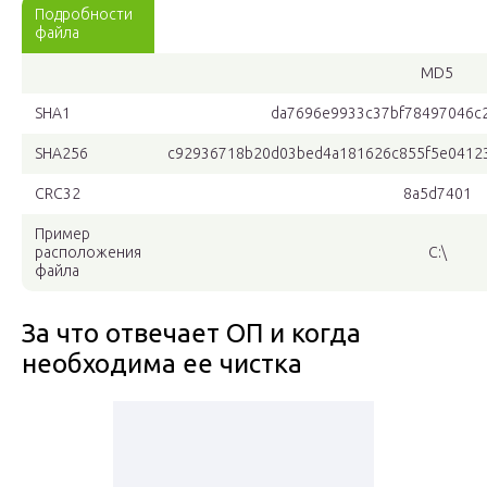
Подробности
файла
MD5
SHA1
da7696e9933c37bf78497046c
SHA256
c92936718b20d03bed4a181626c855f5e0412
CRC32
8a5d7401
Пример
расположения
C:\
файла
За что отвечает ОП и когда
необходима ее чистка