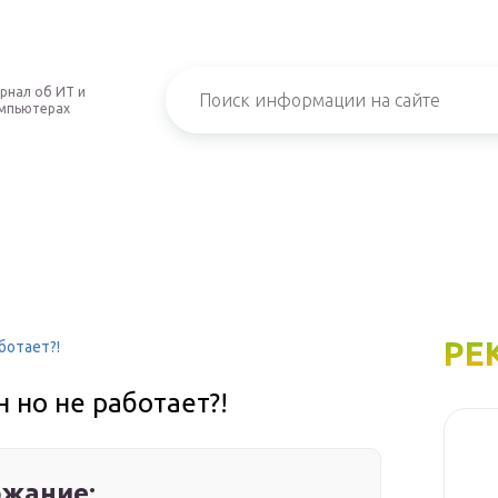
рнал об ИТ и
мпьютерах
РЕ
ботает?!
 но не работает?!
жание: