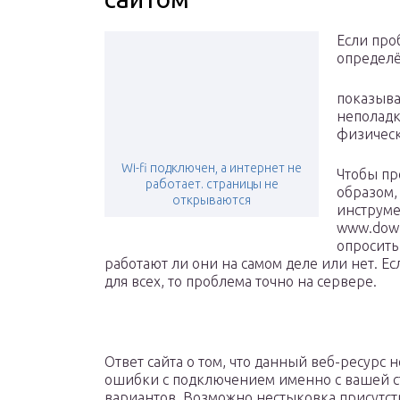
Если про
определё
показывае
неполадк
физическ
Wi-fi подключен, а интернет не
Чтобы пр
работает. страницы не
образом,
открываются
инструме
www.down
опросить
работают ли они на самом деле или нет. Есл
для всех, то проблема точно на сервере.
Ответ сайта о том, что данный веб-ресурс н
ошибки с подключением именно с вашей ст
вариантов. Возможно нестыковка присутс