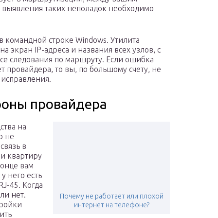
я выявления таких неполадок необходимо
в командной строке Windows. Утилита
а экран IP-адреса и названия всех узлов, с
ссе следования по маршруту. Если ошибка
 провайдера, то вы, по большому счету, не
ё исправления.
ороны провайдера
ства на
о не
связь в
ли квартиру
конце вам
у него есть
J-45. Когда
ли нет.
Почему не работает или плохой
тройки
интернет на телефоне?
ить