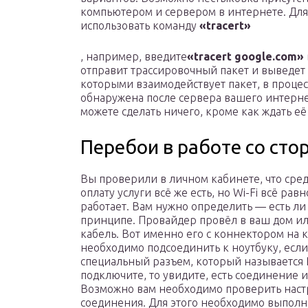
компьютером и сервером в интернете. Дл
использовать команду
«tracert»
, например, введите
«tracert google.com»
отправит трассировочный пакет и выведет н
которыми взаимодействует пакет, в проце
обнаружена после сервера вашего интернет
можете сделать ничего, кроме как ждать е
Перебои в работе со ст
Вы проверили в личном кабинете, что сред
оплату услуги всё же есть, но Wi-Fi всё равн
работает. Вам нужно определить — есть ли 
принципе. Провайдер провёл в ваш дом и
кабель. Вот именно его с коннектором на 
необходимо подсоединить к ноутбуку, если 
специальный разъем, который называется R
подключите, то увидите, есть соединение и
Возможно вам необходимо проверить нас
соединения. Для этого необходимо выполн