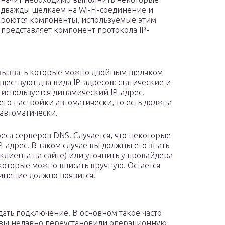
 дважды щёлкаем на Wi-Fi-соединение и
кроются компоненты, используемые этим
 представляет компонент протокола IP-
, вызвать которые можно двойным щелчком
ществуют два вида IP-адресов: статические и
используется динамический IP-адрес.
его настройки автоматически, то есть должна
 автоматически.
еса серверов DNS. Случается, что некоторые
-адрес. В таком случае вы должны его знать
клиента на сайте) или уточнить у провайдера
 которые можно вписать вручную. Остается
инение должно появится.
дать подключение. В основном такое часто
ли вы недавно переустановили операционную