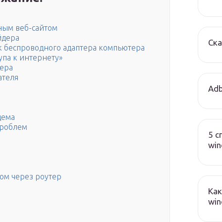
ным веб-сайтом
йдера
Ска
ек беспроводного адаптера компьютера
упа к интернету»
ера
ателя
Adb
дема
проблем
5 с
wi
том через роутер
Как
win