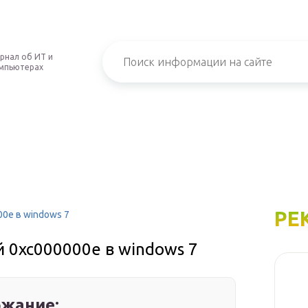
рнал об ИТ и
мпьютерах
РЕ
0e в windows 7
 0xc000000e в windows 7
жание: