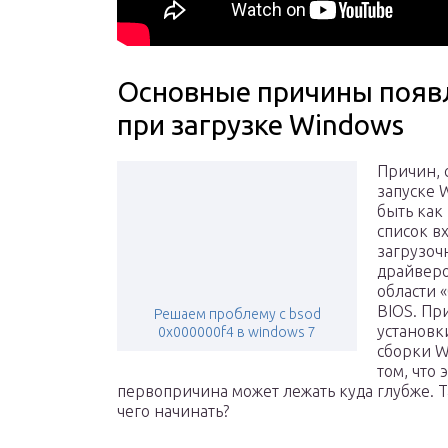
Основные причины появ
при загрузке Windows
Причин, 
запуске 
быть как
список в
загрузоч
драйверо
области 
BIOS. Пр
Решаем проблему с bsod
установк
0x000000f4 в windows 7
сборки W
том, что
первопричина может лежать куда глубже. Т
чего начинать?