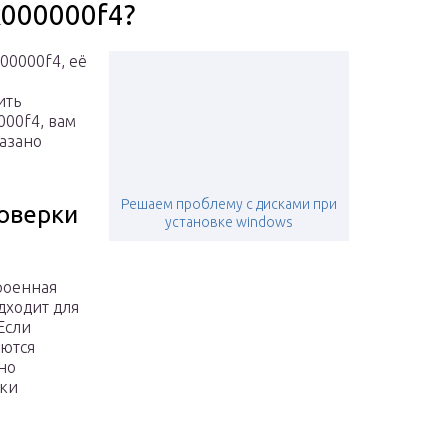
x000000f4?
00000f4, её
ить
000f4, вам
казано
Решаем проблему с дисками при
роверки
установке windows
роенная
дходит для
Если
ются
но
рки