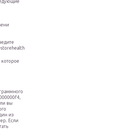
ледующие
мени
ведите
storehealth
 которое
ограммного
000000f4,
сли вы
ого
дин из
ер. Если
гать