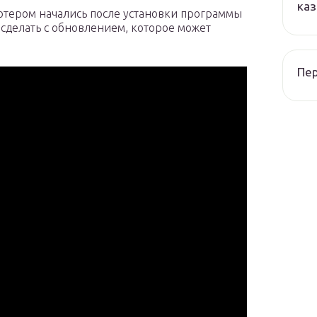
каз
ютером начались после установки программы
 сделать с обновлением, которое может
Пер