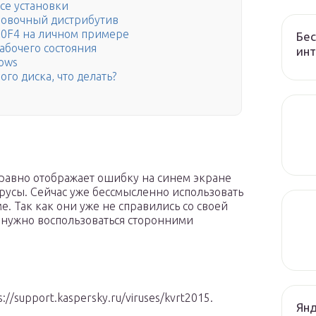
се установки
новочный дистрибутив
0F4 на личном примере
Бес
абочего состояния
ин
ows
ого диска, что делать?
 равно отображает ошибку на синем экране
ирусы. Сейчас уже бессмысленно использовать
е. Так как они уже не справились со своей
 нужно воспользоваться сторонними
://support.kaspersky.ru/viruses/kvrt2015.
Янд