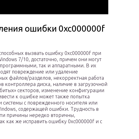
ления ошибки 0xc000000f
способных вызвать ошибку 0xc000000f при
Windows 7/10, достаточно, причем они могут
 программными, так и аппаратными. В их
ходят повреждение или удаление
ных файлов/разделов, некорректная работа
в контроллера диска, наличие в загрузочной
«битых» секторов, изменение конфигурации
ивести к ошибке может также попытка
и системы с поврежденного носителя или
indows, содержащей ошибки. Трудность в
 эти причины нередко вторичны,
ак как же исправить ошибку 0xc000000f и с