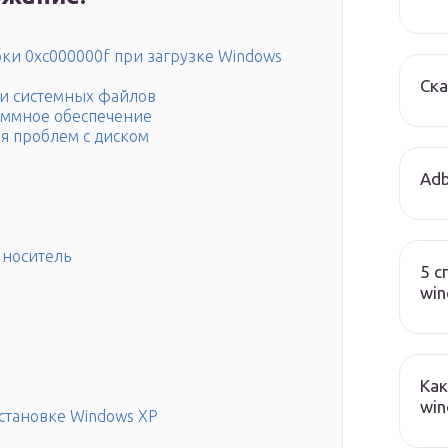
и 0xc000000f при загрузке Windows
Ска
ки системных файлов
аммное обеспечение
ля проблем с диском
Adb
 носитель
5 с
wi
Как
win
становке Windows XP