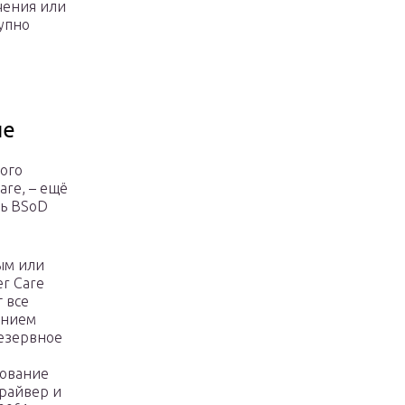
чения или
тупно
ие
ого
are, – ещё
ть BSoD
ым или
r Care
 все
ением
езервное
рование
драйвер и