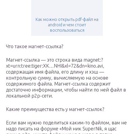
Как можно открыть pdf-файл на
android и чем стоит
воспользоваться
Что такое магнет-ссылка?
Магнет-ссылка — это строка вида magnet:?
xt=urn:tree:tiger:XK…NHI&xl=72&dn=kino.avi,
содержащая имя файла, его длину и хэш —
контрольную сумму, вычисляемую на основе
содержимого файла. Магнет-ссылка содержит
достаточно информации, чтобы найти по ней файл в
локальной p2p-сети.
Какие преимущества есть у магнет-ссылок?
Если вам нужно поделиться каким-то файлом, вам не
надо писать на форуме «Мой ник SuperNik, я щас