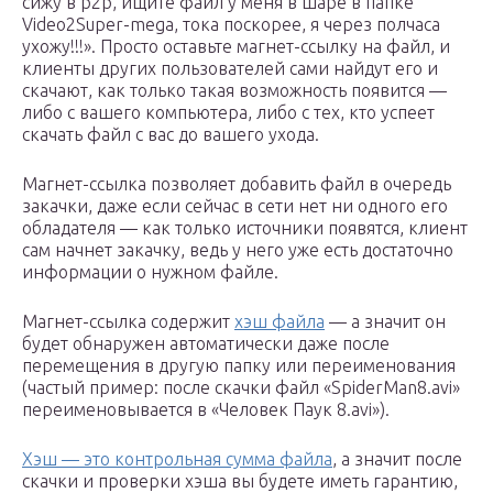
сижу в p2p, ищите файл у меня в шаре в папке
Video2Super-mega, тока поскорее, я через полчаса
ухожу!!!». Просто оставьте магнет-ссылку на файл, и
клиенты других пользователей сами найдут его и
скачают, как только такая возможность появится —
либо с вашего компьютера, либо с тех, кто успеет
скачать файл с вас до вашего ухода.
Магнет-ссылка позволяет добавить файл в очередь
закачки, даже если сейчас в сети нет ни одного его
обладателя — как только источники появятся, клиент
сам начнет закачку, ведь у него уже есть достаточно
информации о нужном файле.
Магнет-ссылка содержит
хэш файла
— а значит он
будет обнаружен автоматически даже после
перемещения в другую папку или переименования
(частый пример: после скачки файл «SpiderMan8.avi»
переименовывается в «Чeлoвек Пaук 8.avi»).
Хэш — это контрольная сумма файла
, а значит после
скачки и проверки хэша вы будете иметь гарантию,