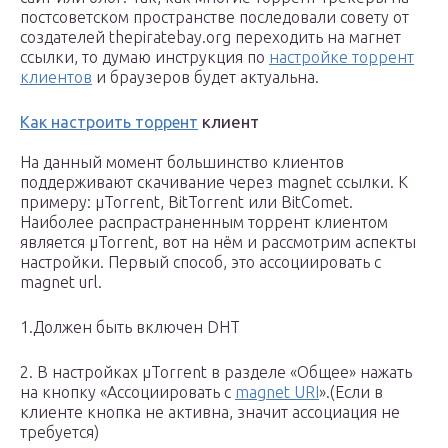
постсоветском пространстве последовали совету от
создателей thepiratebay.org переходить на магнет
ссылки, то думаю инструкция по
настройке торрент
клиентов
и браузеров будет актуальна.
клиент
Как настроить торрент
На данный момент большинство клиентов
поддерживают скачивание через magnet ссылки. К
примеру: µTorrent, BitTorrent или BitComet.
Наиболее распрастраненным торрент клиентом
является µTorrent, вот на нём и рассмотрим аспекты
настройки. Первый способ, это ассоциировать c
magnet url.
1.Должен быть включен DHT
2. В настройках µTorrent в разделе «Общее» нажать
на кнопку «Ассоциировать с
magnet URI
».(Если в
клиенте кнопка не активна, значит ассоциация не
требуется)