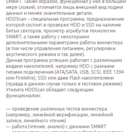
SMART. Таким образом, функционал у них в большей
мере схожий, отличается лишь внешний вид подачи
данных и менее значительные детали.
HDDScan – специальная программа, предназначение
которой состоит в проверке HDD и SSD на наличие
битых секторов, просмотр атрибутов технологии
SMART, а также работу с некоторыми
дополнительными параметрами работы винчестера
(в том числе управления питанием, регулировки
акустического режима и так далее).
Данная программа успешно работает с различными
видами накопителей, например HDD с разными
типами подключения (ATA/SATA, USB, SCSI, IEEE 1394
или FireWire), SSD или даже Flash накопителями
(правда в данном случае только в тестовом режиме).
Утилита HDDScan обладает следующим
функционалом:
— проведение различных тестов винчестера
(например, линейной верификации, линейной
записи, линейного чтения)
— работа (чтение, анализ) с данными SMART