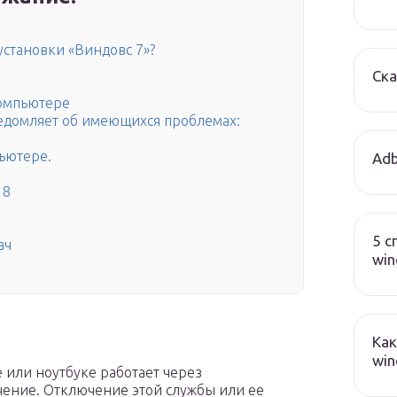
установки «Виндовс 7»?
Ска
компьютере
уведомляет об имеющихся проблемах:
ьютере.
Adb
 8
5 с
ач
wi
Как
win
 или ноутбуке работает через
ение. Отключение этой службы или ее