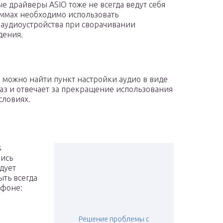
ые драйверы ASIO тоже не всегда ведут себя
аммах необходимо использовать
 аудиоустройства при сворачивании
дения.
и можно найти пункт настройки аудио в виде
раз и отвечает за прекращение использования
словиях.
s
лись
дует
ыть всегда
 фоне:
Решение проблемы с