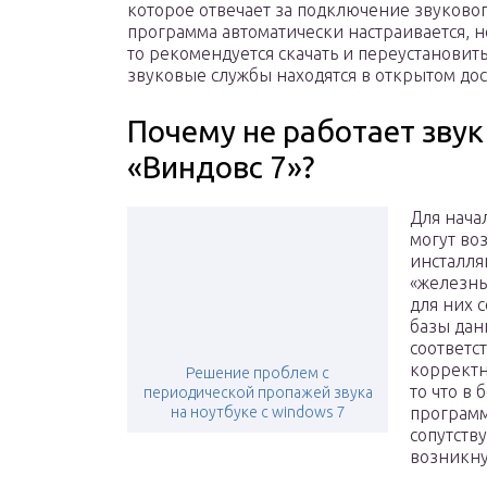
которое отвечает за подключение звуково
программа автоматически настраивается, но
то рекомендуется скачать и переустановит
звуковые службы находятся в открытом дост
Почему не работает звук
«Виндовс 7»?
Для нача
могут во
инсталля
«железны
для них 
базы дан
соответс
корректн
Решение проблем с
то что в
периодической пропажей звука
на ноутбуке с windows 7
программ
сопутств
возникну