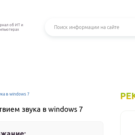
рнал об ИТ и
мпьютерах
РЕ
ка в windows 7
вием звука в windows 7
жание: