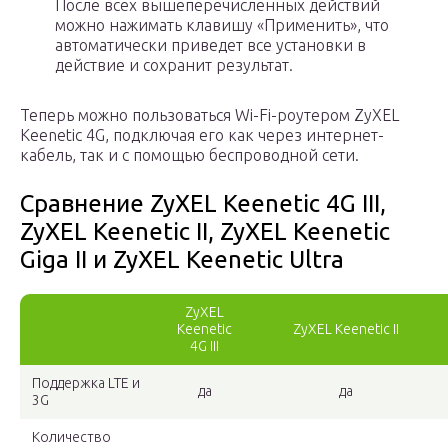
После всех вышеперечисленных действий
можно нажимать клавишу «Применить», что
автоматически приведет все установки в
действие и сохранит результат.
Теперь можно пользоваться Wi-Fi-роутером ZyXEL
Keenetic 4G, подключая его как через интернет-
кабель, так и с помощью беспроводной сети.
Сравнение ZyXEL Keenetic 4G III,
ZyXEL Keenetic II, ZyXEL Keenetic
Giga II и ZyXEL Keenetic Ultra
ZyXEL
Keenetic
ZyXEL Keenetic II
4G III
Поддержка LTE и
да
да
3G
Количество